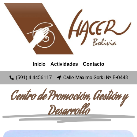
Inicio
Actividades
Contacto
(591) 4 4456117
Calle Máximo Gorki Nº E-0443
Centro de Promoción, Gestión y
Desarrollo